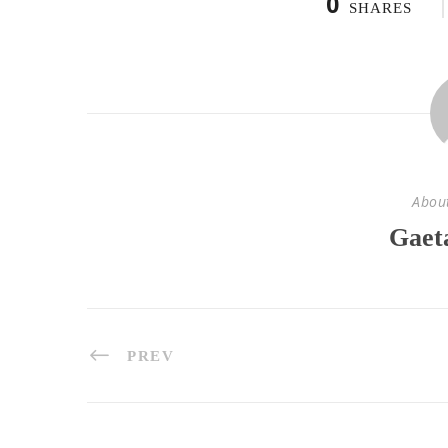
0
SHARES
Abou
Gaet
PREV