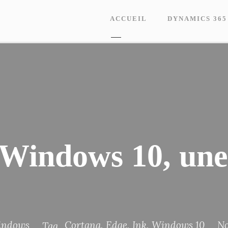
ACCUEIL
DYNAMICS 365
 Windows 10, une
indows
Cortana
,
Edge
,
Ink
,
Windows 10
N
Tag