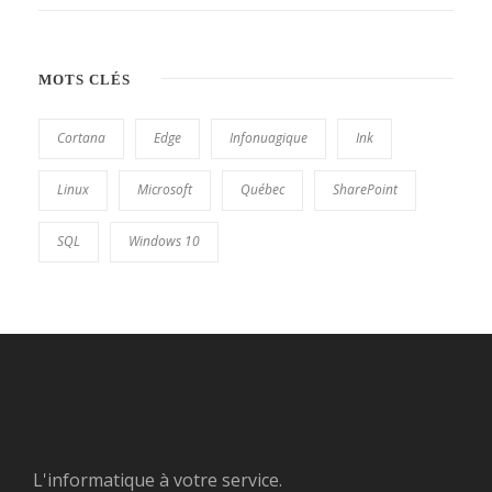
MOTS CLÉS
Cortana
Edge
Infonuagique
Ink
Linux
Microsoft
Québec
SharePoint
SQL
Windows 10
L'informatique à votre service.